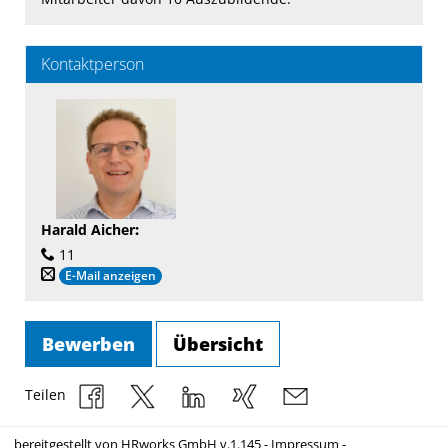
Kontaktperson
Harald Aicher
:
11
E-Mail anzeigen
Bewerben
Übersicht
Teilen
bereitgestellt von
HRworks GmbH
v.1.145 -
Impressum
-